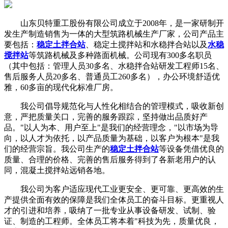
山东贝特重工股份有限公司成立于2008年，是一家研制开
发生产制造销售为一体的大型筑路机械生产厂家，公司产品主
要包括：
稳定土拌合站
、稳定土搅拌站和水稳拌合站以及
水稳
搅拌站
等筑路机械及多种路面机械。公司现有300多名职员
（其中包括：管理人员30多名、水稳拌合站研发工程师15名、
售后服务人员20多名、普通员工260多名），办公环境舒适优
雅，60多亩的现代化标准厂房。
我公司倡导规范化与人性化相结合的管理模式，吸收新创
意，严把质量关口，完善的服务跟踪，坚持做出品质好产
品。"以人为本、用户至上"是我们的经营理念，"以市场为导
向，以人才为依托，以产品质量为基础，以客户为根本"是我
们的经营宗旨。我公司生产的
稳定土拌合站
等设备凭借优良的
质量、合理的价格、完善的售后服务得到了各新老用户的认
同，混凝土搅拌站远销各地。
我公司为客户适应现代工业更安全、更可靠、更高效的生
产提供全面有效的保障是我们全体员工的奋斗目标。更重视人
才的引进和培养，吸纳了一批专业从事设备研发、试制、验
证、制造的工程师。全体员工将本着"科技为先，质量优良，