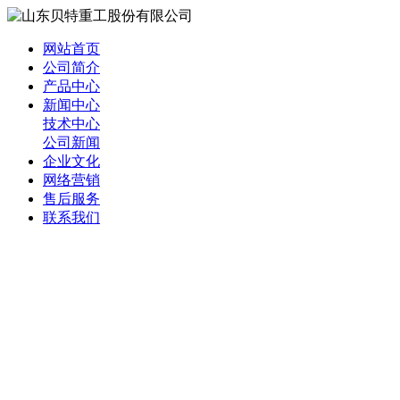
网站首页
公司简介
产品中心
新闻中心
技术中心
公司新闻
企业文化
网络营销
售后服务
联系我们