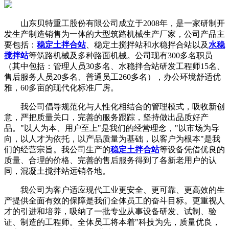
山东贝特重工股份有限公司成立于2008年，是一家研制开
发生产制造销售为一体的大型筑路机械生产厂家，公司产品主
要包括：
稳定土拌合站
、稳定土搅拌站和水稳拌合站以及
水稳
搅拌站
等筑路机械及多种路面机械。公司现有300多名职员
（其中包括：管理人员30多名、水稳拌合站研发工程师15名、
售后服务人员20多名、普通员工260多名），办公环境舒适优
雅，60多亩的现代化标准厂房。
我公司倡导规范化与人性化相结合的管理模式，吸收新创
意，严把质量关口，完善的服务跟踪，坚持做出品质好产
品。"以人为本、用户至上"是我们的经营理念，"以市场为导
向，以人才为依托，以产品质量为基础，以客户为根本"是我
们的经营宗旨。我公司生产的
稳定土拌合站
等设备凭借优良的
质量、合理的价格、完善的售后服务得到了各新老用户的认
同，混凝土搅拌站远销各地。
我公司为客户适应现代工业更安全、更可靠、更高效的生
产提供全面有效的保障是我们全体员工的奋斗目标。更重视人
才的引进和培养，吸纳了一批专业从事设备研发、试制、验
证、制造的工程师。全体员工将本着"科技为先，质量优良，