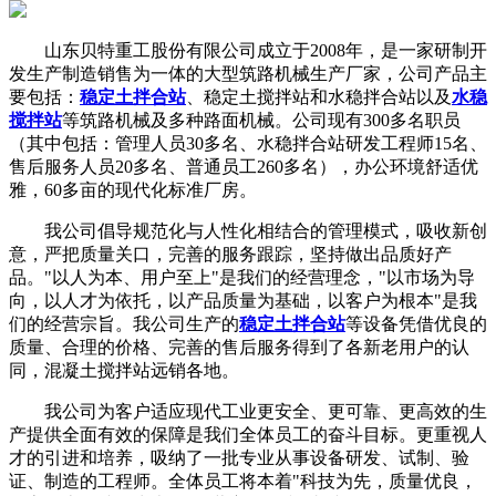
山东贝特重工股份有限公司成立于2008年，是一家研制开
发生产制造销售为一体的大型筑路机械生产厂家，公司产品主
要包括：
稳定土拌合站
、稳定土搅拌站和水稳拌合站以及
水稳
搅拌站
等筑路机械及多种路面机械。公司现有300多名职员
（其中包括：管理人员30多名、水稳拌合站研发工程师15名、
售后服务人员20多名、普通员工260多名），办公环境舒适优
雅，60多亩的现代化标准厂房。
我公司倡导规范化与人性化相结合的管理模式，吸收新创
意，严把质量关口，完善的服务跟踪，坚持做出品质好产
品。"以人为本、用户至上"是我们的经营理念，"以市场为导
向，以人才为依托，以产品质量为基础，以客户为根本"是我
们的经营宗旨。我公司生产的
稳定土拌合站
等设备凭借优良的
质量、合理的价格、完善的售后服务得到了各新老用户的认
同，混凝土搅拌站远销各地。
我公司为客户适应现代工业更安全、更可靠、更高效的生
产提供全面有效的保障是我们全体员工的奋斗目标。更重视人
才的引进和培养，吸纳了一批专业从事设备研发、试制、验
证、制造的工程师。全体员工将本着"科技为先，质量优良，